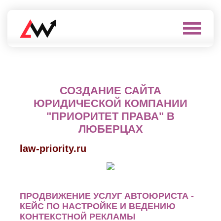
Выберите
город
Нефтеюганск
А
Нижневартовск
СОЗДАНИЕ САЙТА
Нижнекамск
Алушта
Нижний
ЮРИДИЧЕСКОЙ КОМПАНИИ
Альметьевск
Новгород
Анапа
"ПРИОРИТЕТ ПРАВА" В
Нижний
Арзамас
Тагил
ЛЮБЕРЦАХ
Армавир
Новокуйбышевск
Архангельск
Новомосковск
law-priority.ru
Астрахань
Новороссийск
Б
Новочебоксарск
Новочеркасск
Балаково
Новошахтинск
Балашиха
ПРОДВИЖЕНИЕ УСЛУГ АВТОЮРИСТА -
Новый
Батайск
Уренгой
КЕЙС ПО НАСТРОЙКЕ И ВЕДЕНИЮ
Бахчисарай
Ноябрьск
КОНТЕКСТНОЙ РЕКЛАМЫ
Белгород