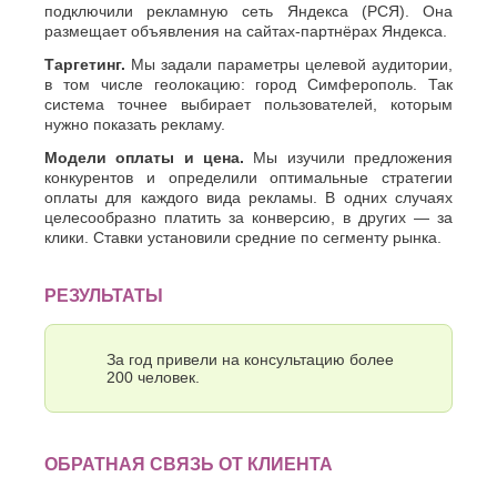
Хасавюрт
подключили рекламную сеть Яндекса (РСЯ). Она
Липецк
Химки
размещает объявления на сайтах-партнёрах Яндекса.
Люберцы
Ч
М
Таргетинг.
Мы задали параметры целевой аудитории,
в том числе геолокацию: город Симферополь. Так
Чебоксары
Магнитогорск
система точнее выбирает пользователей, которым
Челябинск
Майкоп
нужно показать рекламу.
Череповец
Махачкала
Модели оплаты и цена.
Мы изучили предложения
Черкесск
Миасс
конкурентов и определили оптимальные стратегии
Москва
Ш
оплаты для каждого вида рекламы. В одних случаях
Мурманск
целесообразно платить за конверсию, в других — за
Шахты
Муром
клики. Ставки установили средние по сегменту рынка.
Мытищи
Э
Н
Электросталь
РЕЗУЛЬТАТЫ
Энгельс
Набережные
Челны
Я
За год привели на консультацию более
Нальчик
200 человек.
Ялта
Невинномысск
Ярославль
Нефтекамск
ОБРАТНАЯ СВЯЗЬ ОТ КЛИЕНТА