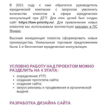
О
Березники
В 2021 году к нам обратился руководитель
Благовещенск
юридической компании с запросом увеличить
Обнинск
Брянск
количество клиентов в сфере юридических
Одинцово
консультаций при ДТП. Для этих целей был создан
Октябрьский
В
сайт
https://law-priority.ru/
. Для привлечения новых
Омск
клиентов мы использовали контекстную
рекламу в ПС
Великий
Орел
Яндекс
.
Новгород
Оренбург
Владикавказ
Высокая конкуренция помогла сформировать новые
Орехово-
Владимир
преимущества. Уникальным торговым предложением
Зуево
Волгоград
была 1-я бесплатная юридическая консультация.
Орск
Волгодонск
П
Волжск
Волжский
Пенза
Вологда
УСЛОВНО РАБОТУ НАД ПРОЕКТОМ МОЖНО
Первоуральск
Воронеж
РАЗДЕЛИТЬ НА 4 ЭТАПА:
Пермь
Петрозаводск
определение УТП;
Г
создание прототипа сайта;
Подольск
создание сайта;
Геленджик
Псков
запуск рекламы и продвижения в органической
Грозный
Пушкино
выдаче.
Пятигорск
Д
Р
Дербент
РАЗРАБОТКА ДИЗАЙНА САЙТА