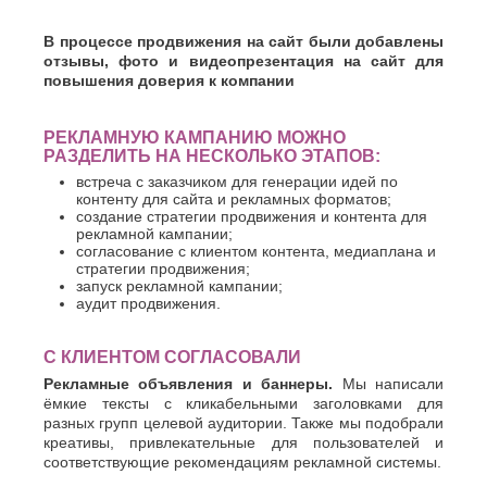
Джанкой
Ростов-
Дзержинск
на-
В процессе продвижения на сайт были добавлены
Дону
Димитровград
отзывы, фото и видеопрезентация на сайт для
Рыбинск
Е
повышения доверия к компании
Рязань
Евпатория
С
Екатеринбург
РЕКЛАМНУЮ КАМПАНИЮ МОЖНО
Салават
Елец
РАЗДЕЛИТЬ НА НЕСКОЛЬКО ЭТАПОВ:
Самара
Ессентуки
встреча с заказчиком для генерации идей по
Санкт-
контенту для сайта и рекламных форматов;
Ж
Петербург
создание стратегии продвижения и контента для
Саранск
рекламной кампании;
Жуковский
согласование с клиентом контента, медиаплана и
Сарапул
З
стратегии продвижения;
Саратов
запуск рекламной кампании;
Севастополь
Златоуст
аудит продвижения.
Сергиев
И
Посад
С КЛИЕНТОМ СОГЛАСОВАЛИ
Серпухов
Иваново
Симферополь
Рекламные объявления и баннеры.
Мы написали
Ижевск
ёмкие тексты с кликабельными заголовками для
Смоленск
Й
разных групп целевой аудитории. Также мы подобрали
Сочи
креативы, привлекательные для пользователей и
Ставрополь
Йошкар-
соответствующие рекомендациям рекламной системы.
Старый
Ола
Оскол