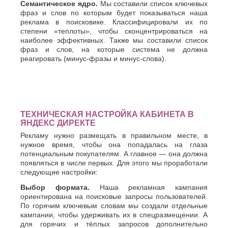
Семантическое ядро.
Мы составили список ключевых
К
Стерлитамак
фраз и слов по которым будет показываться наша
Судак
реклама в поисковике. Классифицировали их по
Казань
Сургут
степени «теплоты», чтобы сконцентрироваться на
Калининград
наиболее эффективных. Также мы составили список
Сызрань
Калуга
фраз и слов, на которые система не должна
Сыктывкар
Каменск-
реагировать (минус-фразы и минус-слова).
Уральский
Т
Камышин
Таганрог
Каспийск
Тамбов
Кемерово
Тверь
Керчь
Тольятти
Киров
ТЕХНИЧЕСКАЯ НАСТРОЙКА КАБИНЕТА В
Тула
Кисловодск
ЯНДЕКС ДИРЕКТЕ
Тюмень
Ковров
Рекламу нужно размещать в правильном месте, в
Коломна
нужное время, чтобы она попадалась на глаза
У
Копейск
потенциальным покупателям. А главное — она должна
Ульяновск
Кострома
появляться в числе первых. Для этого мы проработали
Уфа
следующие настройки:
Красногорск
Краснодар
Ф
Выбор формата.
Наша рекламная кампания
Курган
ориентирована на поисковые запросы пользователей.
Феодосия
Курск
По горячим ключевым словам мы создали отдельные
кампании, чтобы удерживать их в спецразмещении. А
Х
Л
для горячих и тёплых запросов дополнительно