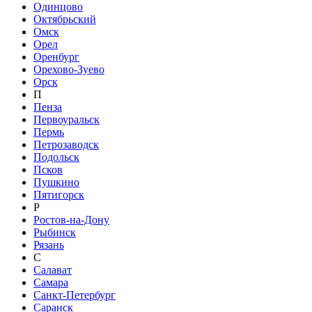
Одинцово
Октябрьский
Омск
Орел
Оренбург
Орехово-Зуево
Орск
П
Пенза
Первоуральск
Пермь
Петрозаводск
Подольск
Псков
Пушкино
Пятигорск
Р
Ростов-на-Дону
Рыбинск
Рязань
С
Салават
Самара
Санкт-Петербург
Саранск