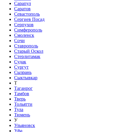
Сарапул
Саратов
Севастополь
Сергиев Посад
Серпухов
Симферополь
Смоленск
Сочи
Ставрополь
Старый Оскол
Стерлитамак
Судак
Сургут
Сызрань
Сыктывкар
Т
Таганрог
Тамбов
Тверь
Тольятти
Тула
Тюмень
У
Ульяновск
Уфа