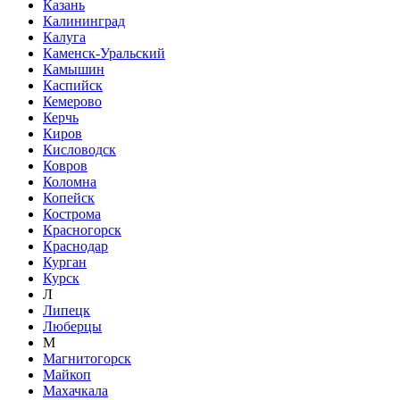
Казань
Калининград
Калуга
Каменск-Уральский
Камышин
Каспийск
Кемерово
Керчь
Киров
Кисловодск
Ковров
Коломна
Копейск
Кострома
Красногорск
Краснодар
Курган
Курск
Л
Липецк
Люберцы
М
Магнитогорск
Майкоп
Махачкала