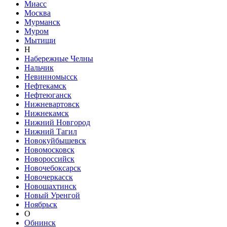
Миасс
Москва
Мурманск
Муром
Мытищи
Н
Набережные Челны
Нальчик
Невинномысск
Нефтекамск
Нефтеюганск
Нижневартовск
Нижнекамск
Нижний Новгород
Нижний Тагил
Новокуйбышевск
Новомосковск
Новороссийск
Новочебоксарск
Новочеркасск
Новошахтинск
Новый Уренгой
Ноябрьск
О
Обнинск