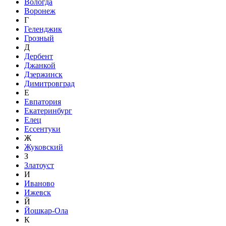
Вологда
Воронеж
Г
Геленджик
Грозный
Д
Дербент
Джанкой
Дзержинск
Димитровград
Е
Евпатория
Екатеринбург
Елец
Ессентуки
Ж
Жуковский
З
Златоуст
И
Иваново
Ижевск
Й
Йошкар-Ола
К