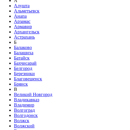
А
Алушта
Альметьевск
Анапа
Арзамас
Армавир
Архангельск
Астрахань
Б
Балаково
Балашиха
Батайск
Бахчисарай
Белгород
Березники
Благовещенск
Брянск
В
Великий Новгород
Владикавказ
Владимир
Волгоград
Волгодонск
Волжск
Волжский