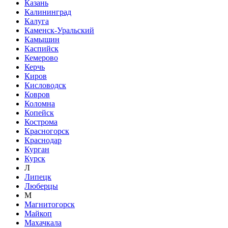
Казань
Калининград
Калуга
Каменск-Уральский
Камышин
Каспийск
Кемерово
Керчь
Киров
Кисловодск
Ковров
Коломна
Копейск
Кострома
Красногорск
Краснодар
Курган
Курск
Л
Липецк
Люберцы
М
Магнитогорск
Майкоп
Махачкала