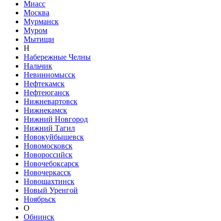
Миасс
Москва
Мурманск
Муром
Мытищи
Н
Набережные Челны
Нальчик
Невинномысск
Нефтекамск
Нефтеюганск
Нижневартовск
Нижнекамск
Нижний Новгород
Нижний Тагил
Новокуйбышевск
Новомосковск
Новороссийск
Новочебоксарск
Новочеркасск
Новошахтинск
Новый Уренгой
Ноябрьск
О
Обнинск