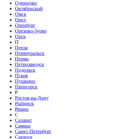
Одинцово
Октябрьский
Омск
Орел
Оренбург
Орехово-Зуево
Орск
П
Пенза
Первоуральск
Пермь
Петрозаводск
Подольск
Псков
Пушкино
Пятигорск
Р
Ростов-на-Дону
Рыбинск
Рязань
С
Салават
Самара
Санкт-Петербург
Саранск