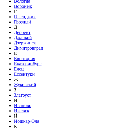
Вологда
Воронеж
Г
Геленджик
Грозный
Д
Дербент
Джанкой
Дзержинск
Димитровград
Е
Евпатория
Екатеринбург
Елец
Ессентуки
Ж
Жуковский
З
Златоуст
И
Иваново
Ижевск
Й
Йошкар-Ола
К