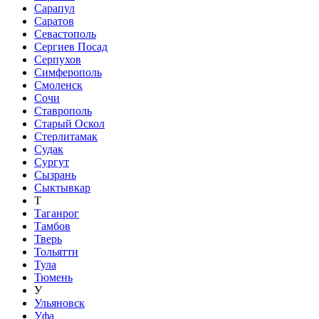
Сарапул
Саратов
Севастополь
Сергиев Посад
Серпухов
Симферополь
Смоленск
Сочи
Ставрополь
Старый Оскол
Стерлитамак
Судак
Сургут
Сызрань
Сыктывкар
Т
Таганрог
Тамбов
Тверь
Тольятти
Тула
Тюмень
У
Ульяновск
Уфа