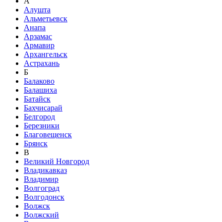
А
Алушта
Альметьевск
Анапа
Арзамас
Армавир
Архангельск
Астрахань
Б
Балаково
Балашиха
Батайск
Бахчисарай
Белгород
Березники
Благовещенск
Брянск
В
Великий Новгород
Владикавказ
Владимир
Волгоград
Волгодонск
Волжск
Волжский