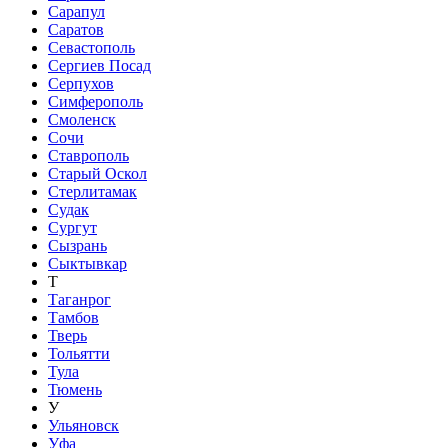
Сарапул
Саратов
Севастополь
Сергиев Посад
Серпухов
Симферополь
Смоленск
Сочи
Ставрополь
Старый Оскол
Стерлитамак
Судак
Сургут
Сызрань
Сыктывкар
Т
Таганрог
Тамбов
Тверь
Тольятти
Тула
Тюмень
У
Ульяновск
Уфа