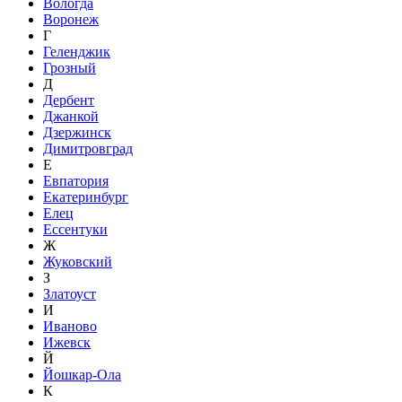
Вологда
Воронеж
Г
Геленджик
Грозный
Д
Дербент
Джанкой
Дзержинск
Димитровград
Е
Евпатория
Екатеринбург
Елец
Ессентуки
Ж
Жуковский
З
Златоуст
И
Иваново
Ижевск
Й
Йошкар-Ола
К