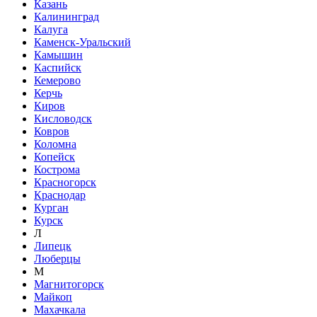
Казань
Калининград
Калуга
Каменск-Уральский
Камышин
Каспийск
Кемерово
Керчь
Киров
Кисловодск
Ковров
Коломна
Копейск
Кострома
Красногорск
Краснодар
Курган
Курск
Л
Липецк
Люберцы
М
Магнитогорск
Майкоп
Махачкала