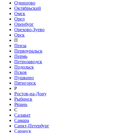
Одинцово
Октябрьский
Омск
Орел
Оренбург
Орехово-Зуево
Орск
П
Пенза
Первоуральск
Пермь
Петрозаводск
Подольск
Псков
Пушкино
Пятигорск
Р
Ростов-на-Дону
Рыбинск
Рязань
С
Салават
Самара
Санкт-Петербург
Саранск