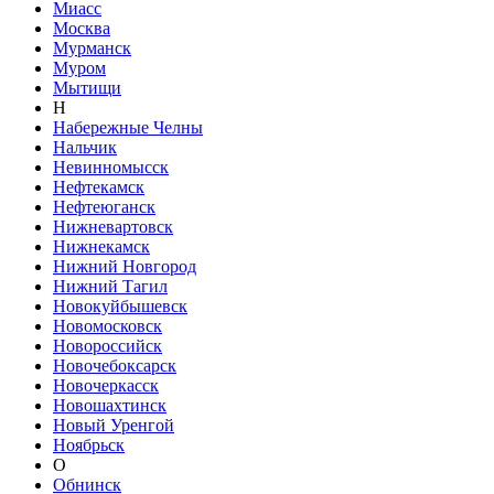
Миасс
Москва
Мурманск
Муром
Мытищи
Н
Набережные Челны
Нальчик
Невинномысск
Нефтекамск
Нефтеюганск
Нижневартовск
Нижнекамск
Нижний Новгород
Нижний Тагил
Новокуйбышевск
Новомосковск
Новороссийск
Новочебоксарск
Новочеркасск
Новошахтинск
Новый Уренгой
Ноябрьск
О
Обнинск