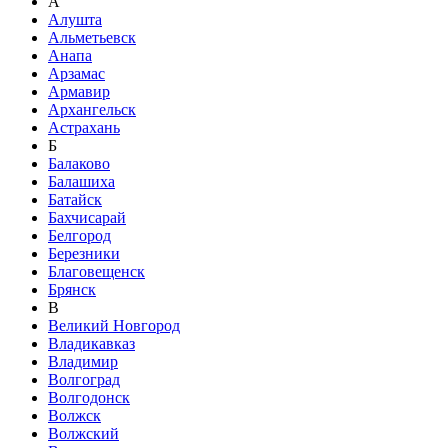
А
Алушта
Альметьевск
Анапа
Арзамас
Армавир
Архангельск
Астрахань
Б
Балаково
Балашиха
Батайск
Бахчисарай
Белгород
Березники
Благовещенск
Брянск
В
Великий Новгород
Владикавказ
Владимир
Волгоград
Волгодонск
Волжск
Волжский