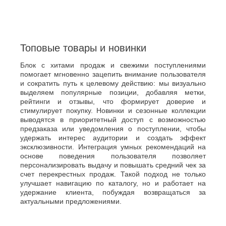
Хасавюрт
Липецк
Химки
Люберцы
Ч
М
Чебоксары
Магнитогорск
Топовые товары и новинки
Челябинск
Майкоп
Череповец
Блок с хитами продаж и свежими поступлениями
Махачкала
Черкесск
помогает мгновенно зацепить внимание пользователя
Миасс
и сократить путь к целевому действию: мы визуально
Москва
Ш
выделяем популярные позиции, добавляя метки,
Мурманск
рейтинги и отзывы, что формирует доверие и
Шахты
Муром
стимулирует покупку. Новинки и сезонные коллекции
Мытищи
Э
выводятся в приоритетный доступ с возможностью
предзаказа или уведомления о поступлении, чтобы
Н
Электросталь
удержать интерес аудитории и создать эффект
Энгельс
Набережные
эксклюзивности. Интеграция умных рекомендаций на
Челны
основе поведения пользователя позволяет
Я
Нальчик
персонализировать выдачу и повышать средний чек за
Ялта
Невинномысск
счет перекрестных продаж. Такой подход не только
улучшает навигацию по каталогу, но и работает на
Ярославль
Нефтекамск
удержание клиента, побуждая возвращаться за
актуальными предложениями.