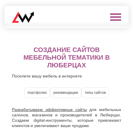
Выберите
город
Нефтеюганск
А
Нижневартовск
СОЗДАНИЕ САЙТОВ
Нижнекамск
Алушта
МЕБЕЛЬНОЙ ТЕМАТИКИ В
Нижний
Альметьевск
ЛЮБЕРЦАХ
Новгород
Анапа
Нижний
Арзамас
Тагил
Поселите вашу мебель в интернете
Армавир
Новокуйбышевск
Архангельск
Новомосковск
Астрахань
портфолио
рекомендации
типы сайтов
Новороссийск
Б
Новочебоксарск
Новочеркасск
Балаково
Разрабатываем эффективные сайты
для мебельных
Новошахтинск
Балашиха
салонов, магазинов и производителей в Люберцах.
Новый
Батайск
Создаем digital-инструменты, которые привлекают
Уренгой
клиентов и увеличивают ваши продажи.
Бахчисарай
Ноябрьск
Белгород