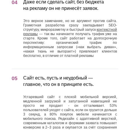
Даже если сделать сайт, без бюджета
на рекламу он не принесёт заявок.
Это верное замечание, но не аргумент против сайта.
Грамотная разработка сразу закладывает SEO-
структуру, микроразметку и быстрый запуск
контекстной
рекламы
— так вы начинаете получать трафик уже на
старте. Кроме того, сайт работает на долгосрочную
перспективу: органический трафик по
информационным запросам («как выбрать диван»,
«какая ткань не выгорает») привлекает клиентов
бесплатно, в отличие от платной рекламы
Сайт есть, пусть и неудобный —
главное, что он в принципе есть.
Устаревший сайт с плохой мобильной версией,
медленной загрузкой и запутанной навигацией не
просто не продает - он отталкивает. 53%
пользователей уходят с сайта, если он грузится дольше
3 секунд, а 80% покупок мебели начинается с
мобильного поиска. Редизайн с адаптивной версткой,
современным каталогом и формами захвата повышает
конверсию в 2–3 раза и окупается за счёт сохранения