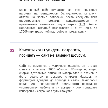
Качественный сайт окупается за счёт снижения
нагрузки на менеджеров (
калькуляторы
, каталоги,
ответы на частые вопросы), роста среднего чека
(перекрестные продажи, конфигураторы) и
привлечения «тёплых» лидов через
SEO
. Кейсы
мебельных компаний показывают ROI от 150% до
1700% при грамотной настройке и продвижении
Клиенты хотят увидеть, потрогать,
посидеть — сайт не заменит шоурум.
Сайт не заменяет, а усиливает офлайн: он готовит
клиента к визиту. 360° обзоры,
3D-модели
, видео
сборки, детальные описания материалов и отзывы с
фото реальных интерьеров снимают барьеры и
формируют доверие до прихода в салон. Технологии
вроде AR (дополненной реальности) позволяют
«примерить» мебель в интерьере - это повышает
конверсию и сокращает путь к покупке