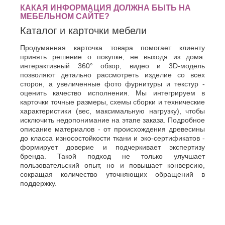
интернет магазин
интернет магазин
К
КАКАЯ ИНФОРМАЦИЯ ДОЛЖНА БЫТЬ НА
Стерлитамак
mirshkafoff.ru
по тематике
mebel-vdom.com
по тематике
МЕБЕЛЬНОМ САЙТЕ?
мебель
,
продажа
- интернет
мебель
Мы
Судак
Казань
магазин шкафов-купе
специализируемся на
Каталог и карточки мебели
Сургут
оперативном и
Калининград
качественном производстве,
Сызрань
Калуга
так что Вам не придется
Продуманная карточка товара помогает клиенту
Сыктывкар
Каменск-
томится в ожидании новой
принять решение о покупке, не выходя из дома:
кухни, спальни или же
Уральский
Т
интерактивный 360° обзор, видео и 3D-модель
прихожей. У нас работаю
Камышин
только проффесионалы,
позволяют детально рассмотреть изделие со всех
Таганрог
Каспийск
которые благодоря своему
сторон, а увеличенные фото фурнитуры и текстур -
огромному опыту умеют
Тамбов
Кемерово
оценить качество исполнения. Мы интегрируем в
делать все быстро,
Тверь
Керчь
максимал
карточки точные размеры, схемы сборки и технические
Тольятти
Киров
характеристики (вес, максимальную нагрузку), чтобы
Тула
исключить недопонимание на этапе заказа. Подробное
Кисловодск
описание материалов - от происхождения древесины
Тюмень
Ковров
до класса износостойкости ткани и эко-сертификатов -
Коломна
У
формирует доверие и подчеркивает экспертизу
Копейск
бренда. Такой подход не только улучшает
Ульяновск
Кострома
пользовательский опыт, но и повышает конверсию,
Уфа
Красногорск
сокращая количество уточняющих обращений в
Краснодар
Ф
поддержку.
Курган
Феодосия
Курск
Х
Л