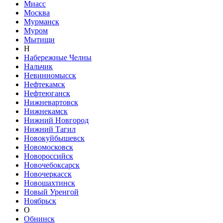
Миасс
Москва
Мурманск
Муром
Мытищи
Н
Набережные Челны
Нальчик
Невинномысск
Нефтекамск
Нефтеюганск
Нижневартовск
Нижнекамск
Нижний Новгород
Нижний Тагил
Новокуйбышевск
Новомосковск
Новороссийск
Новочебоксарск
Новочеркасск
Новошахтинск
Новый Уренгой
Ноябрьск
О
Обнинск