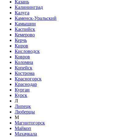
Казань
Калининград
Калуга
Каменск-Уральский
Камышин
Каспийск
Кемерово
Керчь
Киров
Кисловодск
Ковров
Коломна
Копейск
Кострома
Красногорск
Краснодар
Курган
Курск
Л
Липецк
Люберцы
М
Магнитогорск
Майкоп
Махачкала