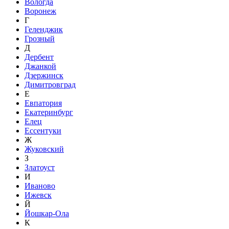
Вологда
Воронеж
Г
Геленджик
Грозный
Д
Дербент
Джанкой
Дзержинск
Димитровград
Е
Евпатория
Екатеринбург
Елец
Ессентуки
Ж
Жуковский
З
Златоуст
И
Иваново
Ижевск
Й
Йошкар-Ола
К