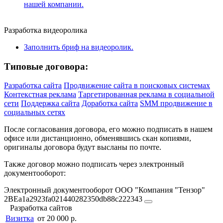
нашей компании.
Разработка видеоролика
Заполнить бриф на видеоролик.
Типовые договора:
Разработка сайта
Продвижение сайта в поисковых системах
Контекстная реклама
Таргетированная реклама в социальной
сети
Поддержка сайта
Доработка сайта
SMM продвижение в
социальных сетях
После согласования договора, его можно подписать в нашем
офисе или дистанционно, обменявшись скан копиями,
оригиналы договора будут высланы по почте.
Также договор можно подписать через электронный
документооборот:
Электронный документооборот ООО "Компания "Тензор"
2BEa1a2923fa021440282350db88c222343
Разработка сайтов
Визитка
от 20 000 р.