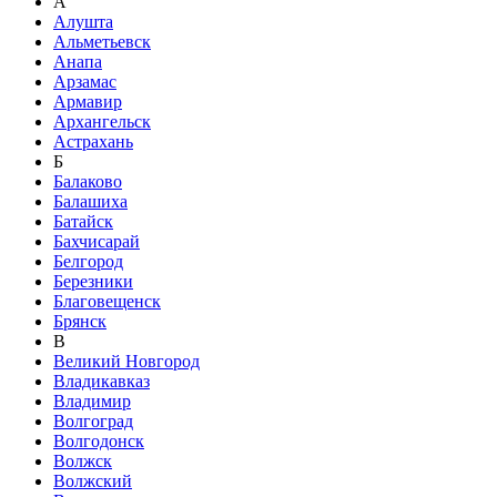
А
Алушта
Альметьевск
Анапа
Арзамас
Армавир
Архангельск
Астрахань
Б
Балаково
Балашиха
Батайск
Бахчисарай
Белгород
Березники
Благовещенск
Брянск
В
Великий Новгород
Владикавказ
Владимир
Волгоград
Волгодонск
Волжск
Волжский