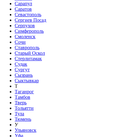
Сарапул
Саратов
Севастополь
Сергиев Посад
Серпухов
Симферополь
Смоленск
Сочи
Ставрополь
Старый Оскол
Стерлитамак
Судак
Сургут
Сызрань
Сыктывкар
Т
Таганрог
Тамбов
Тверь
Тольятти
Тула
Тюмень
У
Ульяновск
Уфа