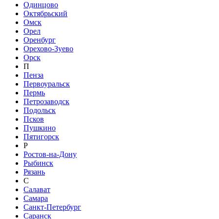
Одинцово
Октябрьский
Омск
Орел
Оренбург
Орехово-Зуево
Орск
П
Пенза
Первоуральск
Пермь
Петрозаводск
Подольск
Псков
Пушкино
Пятигорск
Р
Ростов-на-Дону
Рыбинск
Рязань
С
Салават
Самара
Санкт-Петербург
Саранск