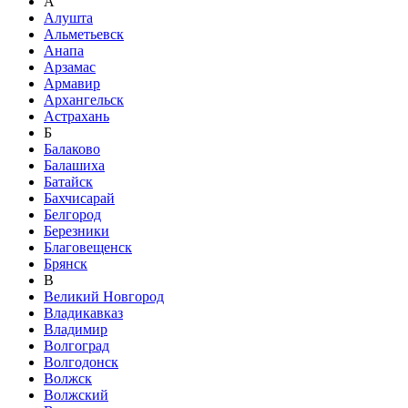
А
Алушта
Альметьевск
Анапа
Арзамас
Армавир
Архангельск
Астрахань
Б
Балаково
Балашиха
Батайск
Бахчисарай
Белгород
Березники
Благовещенск
Брянск
В
Великий Новгород
Владикавказ
Владимир
Волгоград
Волгодонск
Волжск
Волжский