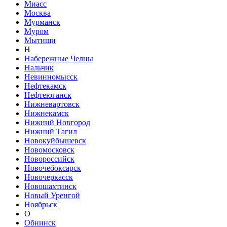
Миасс
Москва
Мурманск
Муром
Мытищи
Н
Набережные Челны
Нальчик
Невинномысск
Нефтекамск
Нефтеюганск
Нижневартовск
Нижнекамск
Нижний Новгород
Нижний Тагил
Новокуйбышевск
Новомосковск
Новороссийск
Новочебоксарск
Новочеркасск
Новошахтинск
Новый Уренгой
Ноябрьск
О
Обнинск