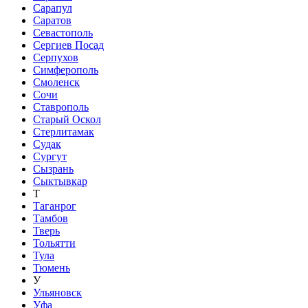
Сарапул
Саратов
Севастополь
Сергиев Посад
Серпухов
Симферополь
Смоленск
Сочи
Ставрополь
Старый Оскол
Стерлитамак
Судак
Сургут
Сызрань
Сыктывкар
Т
Таганрог
Тамбов
Тверь
Тольятти
Тула
Тюмень
У
Ульяновск
Уфа