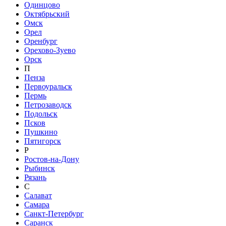
Одинцово
Октябрьский
Омск
Орел
Оренбург
Орехово-Зуево
Орск
П
Пенза
Первоуральск
Пермь
Петрозаводск
Подольск
Псков
Пушкино
Пятигорск
Р
Ростов-на-Дону
Рыбинск
Рязань
С
Салават
Самара
Санкт-Петербург
Саранск