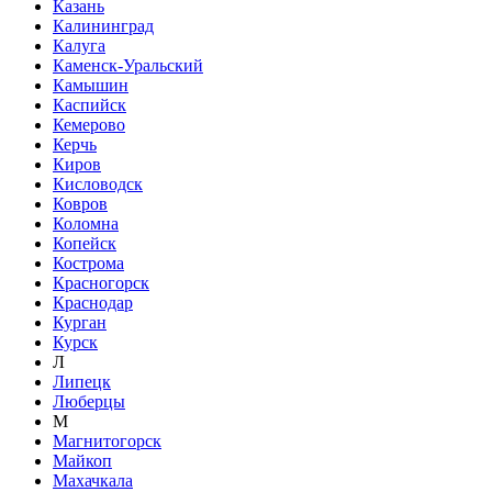
Казань
Калининград
Калуга
Каменск-Уральский
Камышин
Каспийск
Кемерово
Керчь
Киров
Кисловодск
Ковров
Коломна
Копейск
Кострома
Красногорск
Краснодар
Курган
Курск
Л
Липецк
Люберцы
М
Магнитогорск
Майкоп
Махачкала