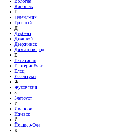
Вологда
Воронеж
Г
Геленджик
Грозный
Д
Дербент
Джанкой
Дзержинск
Димитровград
Е
Евпатория
Екатеринбург
Елец
Ессентуки
Ж
Жуковский
З
Златоуст
И
Иваново
Ижевск
Й
Йошкар-Ола
К