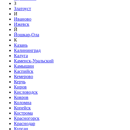
З
Златоуст
И
Иваново
Ижевск
Й
Йошкар-Ола
К
Казань
Калининград
Калуга
Каменск-Уральский
Камышин
Каспийск
Кемерово
Керчь
Киров
Кисловодск
Ковров
Коломна
Копейск
Кострома
Красногорск
Краснодар
Курган