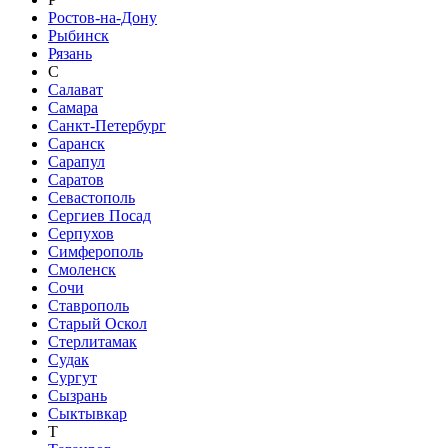
Ростов-на-Дону
Рыбинск
Рязань
С
Салават
Самара
Санкт-Петербург
Саранск
Сарапул
Саратов
Севастополь
Сергиев Посад
Серпухов
Симферополь
Смоленск
Сочи
Ставрополь
Старый Оскол
Стерлитамак
Судак
Сургут
Сызрань
Сыктывкар
Т