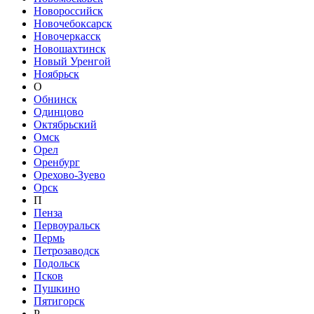
Новороссийск
Новочебоксарск
Новочеркасск
Новошахтинск
Новый Уренгой
Ноябрьск
О
Обнинск
Одинцово
Октябрьский
Омск
Орел
Оренбург
Орехово-Зуево
Орск
П
Пенза
Первоуральск
Пермь
Петрозаводск
Подольск
Псков
Пушкино
Пятигорск
Р