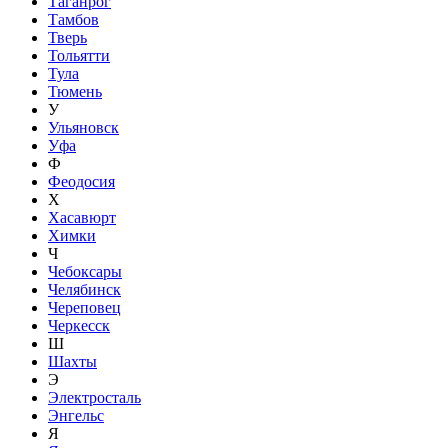
Таганрог
Тамбов
Тверь
Тольятти
Тула
Тюмень
У
Ульяновск
Уфа
Ф
Феодосия
Х
Хасавюрт
Химки
Ч
Чебоксары
Челябинск
Череповец
Черкесск
Ш
Шахты
Э
Электросталь
Энгельс
Я