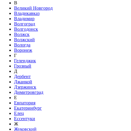
В
Великий Новгород
Владикавказ
Владимир
Волгоград
Волгодонск
Волжск
Волжский
Вологда
Воронеж
Г
Геленджик
Грозный
Д
Дербент
Джанкой
Дзержинск
Димитровград
Е
Евпатория
Екатеринбург
Елец
Ессентуки
Ж
Жуковский