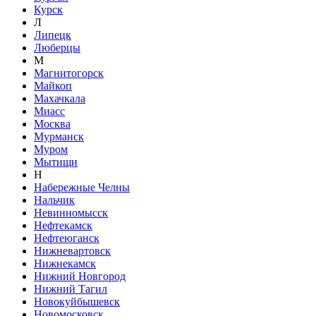
Курск
Л
Липецк
Люберцы
М
Магнитогорск
Майкоп
Махачкала
Миасс
Москва
Мурманск
Муром
Мытищи
Н
Набережные Челны
Нальчик
Невинномысск
Нефтекамск
Нефтеюганск
Нижневартовск
Нижнекамск
Нижний Новгород
Нижний Тагил
Новокуйбышевск
Новомосковск