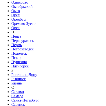
Одинцово
Октябрьский
Омск
Орел
Оренбург
Орехово-Зуево
Орск
П
Пенза
Первоуральск
Пермь
Петрозаводск
Подольск
Псков
Пушкино
Пятигорск
Р
Ростов-на-Дону
Рыбинск
Рязань
С
Салават
Самара
Санкт-Петербург
Саранск