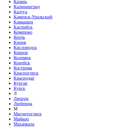
Казань
Калининград
Калуга
Каменск-Уральский
Камышин
Каспийск
Кемерово
Керчь
Киров
Кисловодск
Ковров
Коломна
Копейск
Кострома
Красногорск
Краснодар
Курган
Курск
Л
Липецк
Люберцы
М
Магнитогорск
Майкоп
Махачкала