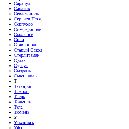
Сарапул
Саратов
Севастополь
Сергиев Посад
Серпухов
Симферополь
Смоленск
Сочи
Ставрополь
Старый Оскол
Стерлитамак
Судак
Сургут
Сызрань
Сыктывкар
Т
Таганрог
Тамбов
Тверь
Тольятти
Тула
Тюмень
У
Ульяновск
Уфа