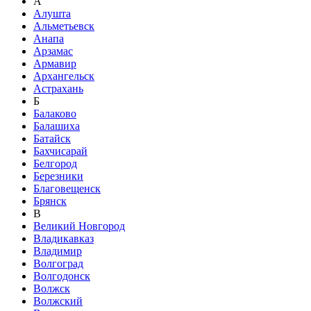
А
Алушта
Альметьевск
Анапа
Арзамас
Армавир
Архангельск
Астрахань
Б
Балаково
Балашиха
Батайск
Бахчисарай
Белгород
Березники
Благовещенск
Брянск
В
Великий Новгород
Владикавказ
Владимир
Волгоград
Волгодонск
Волжск
Волжский