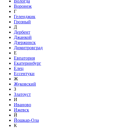
Вологда
Воронеж
Г
Геленджик
Грозный
Д
Дербент
Джанкой
Дзержинск
Димитровград
Е
Евпатория
Екатеринбург
Елец
Ессентуки
Ж
Жуковский
З
Златоуст
И
Иваново
Ижевск
Й
Йошкар-Ола
К