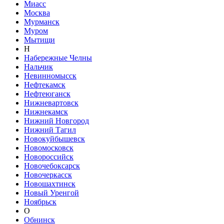
Миасс
Москва
Мурманск
Муром
Мытищи
Н
Набережные Челны
Нальчик
Невинномысск
Нефтекамск
Нефтеюганск
Нижневартовск
Нижнекамск
Нижний Новгород
Нижний Тагил
Новокуйбышевск
Новомосковск
Новороссийск
Новочебоксарск
Новочеркасск
Новошахтинск
Новый Уренгой
Ноябрьск
О
Обнинск