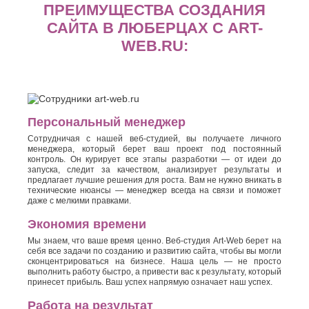
Хасавюрт
ПРЕИМУЩЕСТВА СОЗДАНИЯ
Липецк
Химки
Люберцы
САЙТА В ЛЮБЕРЦАХ С ART-
Ч
М
WEB.RU:
Чебоксары
Магнитогорск
Челябинск
Майкоп
Череповец
Махачкала
Черкесск
Миасс
Москва
Ш
Персональный менеджер
Мурманск
Сотрудничая с нашей веб-студией, вы получаете личного
Шахты
Муром
менеджера, который берет ваш проект под постоянный
Мытищи
контроль. Он курирует все этапы разработки — от идеи до
Э
запуска, следит за качеством, анализирует результаты и
Н
предлагает лучшие решения для роста. Вам не нужно вникать в
Электросталь
технические нюансы — менеджер всегда на связи и поможет
Энгельс
Набережные
даже с мелкими правками.
Челны
Я
Экономия времени
Нальчик
Ялта
Невинномысск
Мы знаем, что ваше время ценно. Веб-студия Art-Web берет на
Ярославль
Нефтекамск
себя все задачи по созданию и развитию сайта, чтобы вы могли
сконцентрироваться на бизнесе. Наша цель — не просто
выполнить работу быстро, а привести вас к результату, который
принесет прибыль. Ваш успех напрямую означает наш успех.
Работа на результат