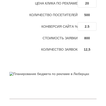
О
ЦЕНА КЛИКА ПО РЕКЛАМЕ
Березники
Благовещенск
Обнинск
Брянск
Одинцово
КОЛИЧЕСТВО ПОСЕТИТЕЛЕЙ
500
Октябрьский
В
Омск
КОНВЕРСИЯ САЙТА %
Великий
Орел
Новгород
Оренбург
Владикавказ
СТОИМОСТЬ ЗАЯВКИ
800
Орехово-
Владимир
Зуево
Волгоград
Орск
КОЛИЧЕСТВО ЗАЯВОК
12,5
Волгодонск
П
Волжск
Волжский
Пенза
Вологда
Первоуральск
Воронеж
Пермь
Петрозаводск
Г
Подольск
Геленджик
Псков
Грозный
Пушкино
Пятигорск
Д
Р
Дербент