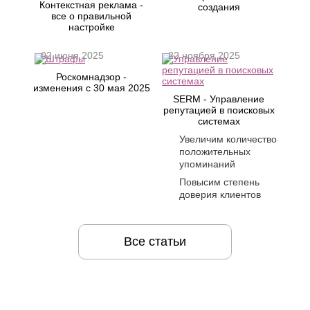
Контекстная реклама -
создания
К
Стерлитамак
все о правильной
Судак
настройке
Казань
Сургут
Калининград
Сызрань
02 июня 2025
22 ноября 2025
Калуга
Сыктывкар
Каменск-
Роскомнадзор -
Уральский
Т
изменения с 30 мая 2025
Камышин
SERM - Управление
Таганрог
репутацией в поисковых
Каспийск
системах
Тамбов
Кемерово
Тверь
Керчь
Увеличим количество
Тольятти
положительных
Киров
упоминаний
Тула
Кисловодск
Тюмень
Ковров
Повысим степень
Коломна
доверия клиентов
У
Копейск
Ульяновск
Кострома
Уфа
Красногорск
Все статьи
Краснодар
Ф
Курган
Феодосия
Курск
Х
Л