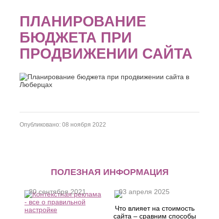
Джанкой
Ростов-
Дзержинск
на-
ПЛАНИРОВАНИЕ
Дону
Димитровград
Рыбинск
БЮДЖЕТА ПРИ
Е
Рязань
Евпатория
ПРОДВИЖЕНИИ САЙТА
С
Екатеринбург
Салават
Елец
Самара
Ессентуки
Санкт-
Ж
Петербург
Саранск
Жуковский
Сарапул
З
Саратов
Опубликовано: 08 ноября 2022
Севастополь
Златоуст
Сергиев
И
Посад
Серпухов
Иваново
ПОЛЕЗНАЯ ИНФОРМАЦИЯ
Симферополь
Ижевск
Смоленск
Й
Сочи
20 сентября 2021
03 апреля 2025
Ставрополь
Йошкар-
Что влияет на стоимость
Старый
Ола
сайта – сравним способы
Оскол